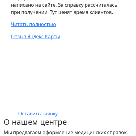
написано на сайте. За справку рассчиталась
при получении. Тут ценят время клиентов.
Читать полностью
Отзыв Яндекс Карты
Записаться на прием
Хотите быстро получить нужную справку? Мы
поможем вам сделать это без лишних хлопот. Не
теряйте время в очередях — доверьте получение
справки профессионалам!
Оставить заявку
О нашем центре
Мы предлагаем оформление медицинских справок.