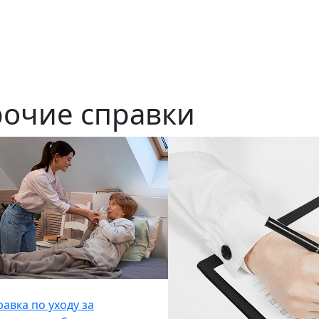
очие справки
авка по уходу за