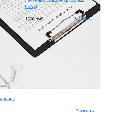
лечение в стационар (форма
057/у)
1500 руб.
Заказать
доровья
Заказать