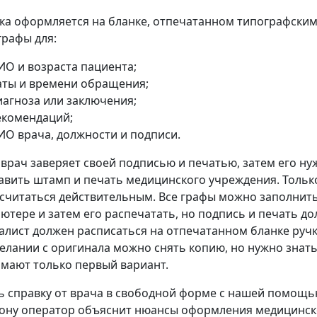
ка оформляется на бланке, отпечатанном типографским
графы для:
ИО и возраста пациента;
аты и времени обращения;
иагноза или заключения;
екомендаций;
ИО врача, должности и подписи.
 врач заверяет своей подписью и печатью, затем его нуж
авить штамп и печать медицинского учреждения. Тольк
 считаться действительным. Все графы можно заполнить
ютере и затем его распечатать, но подпись и печать д
алист должен расписаться на отпечатанном бланке ручк
елании с оригинала можно снять копию, но нужно знать
мают только первый вариант.
ь справку от врача в свободной форме с нашей помощь
ону оператор объяснит нюансы оформления медицинског