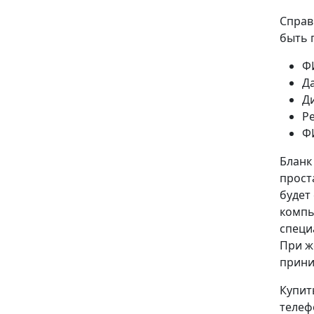
Справ
быть 
Ф
Д
Д
Р
Ф
Бланк
прост
будет
компь
специ
При ж
прини
Купит
телеф