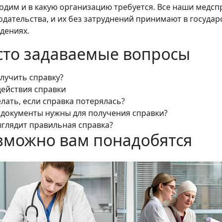
одим и в какую организацию требуется. Все наши медс
одательства, и их без затруднений принимают в госуда
дениях.
сто задаваемые вопросы
олучить справку?
действия справки
елать, если справка потерялась?
 документы нужны для получения справки?
ыглядит правильная справка?
зможно вам понадобятся