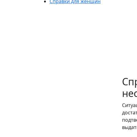
Справки для женщин
Сп
не
Ситуа
доста
подтв
выдат