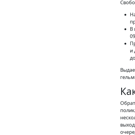
Свобо
Н
п
В
09
П
и
д
Выдае
гельм
Ка
Обрат
полик
неско
выход
очере