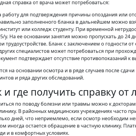
дная справка от врача может потребоваться:
а работу для подтверждения причины опоздания или отс
равильно заполненного бланка в дальнейшем можно взя
 институт или колледж студенту. При временной нетруд
5/у. На ее основании занятия можно пропускать до 24 д
ри трудоустройстве. Бланк с заключением о годности от
 других специалистов может потребоваться при прохо
окумент подтверждает отсутствие противопоказаний к 
тся на основании осмотра и в ряде случаев после сдачи
интов и ряда других обследований.
к и где получить справку от
иться по поводу болезни или травмы можно к докторам 
линику. В районных медицинских учреждениях часто прие
лько дней, что неприемлемо, если осмотр необходим н
ом иногда остается обращение в частную клинику. Пла
ди и в комфортных условиях.