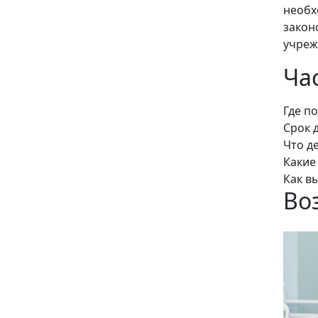
необх
закон
учреж
Ча
Где п
Срок 
Что д
Какие
Как в
Во