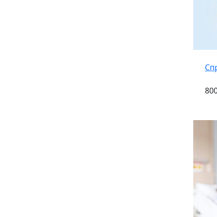
Сп
800