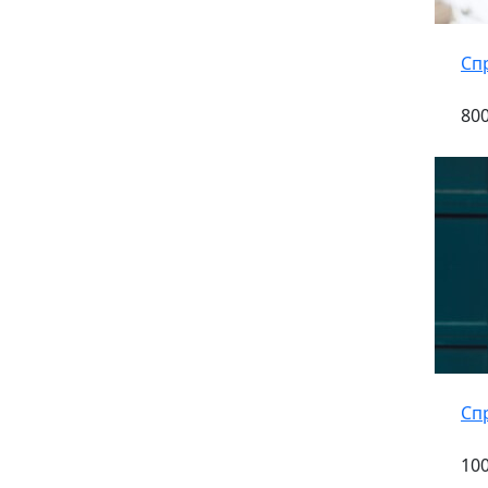
Сп
800
Сп
100