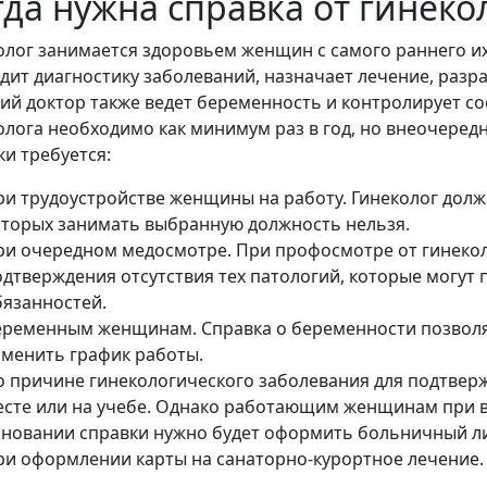
гда нужна справка от гинеко
олог занимается здоровьем женщин с самого раннего их 
дит диагностику заболеваний, назначает лечение, разр
ий доктор также ведет беременность и контролирует со
олога необходимо как минимум раз в год, но внеочер
ки требуется:
ри трудоустройстве женщины на работу. Гинеколог долж
оторых занимать выбранную должность нельзя.
ри очередном медосмотре. При профосмотре от гинекол
одтверждения отсутствия тех патологий, которые могу
бязанностей.
еременным женщинам. Справка о беременности позволяе
зменить график работы.
о причине гинекологического заболевания для подтверж
есте или на учебе. Однако работающим женщинам при 
сновании справки нужно будет оформить больничный ли
ри оформлении карты на санаторно-курортное лечение.