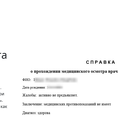
га
.
ри
ь.
 как