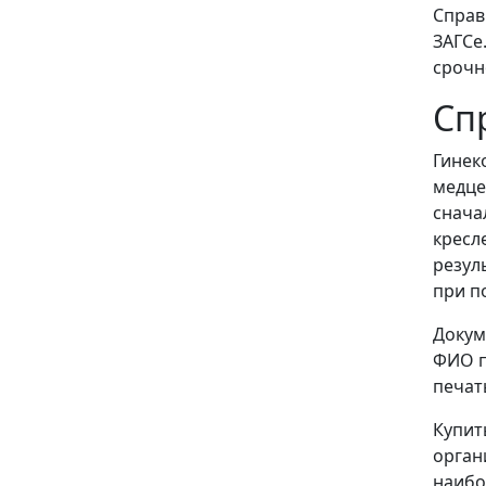
Справ
ЗАГСе
срочн
Сп
Гинек
медце
снача
кресл
резул
при п
Докум
ФИО п
печат
Купит
орган
наибо