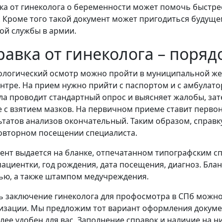
ка от гинеколога о беременности может помочь быстре
. Кроме того такой документ может пригодиться будущем
ой службы в армии.
равка от гинеколога – поряд
ологический осмотр можно пройти в муниципальной же
нтре. На прием нужно прийти с паспортом и с амбулато
ла проводит стандартный опрос и выясняет жалобы, за
е с взятием мазков. На первичном приеме ставит перво
ьтатов анализов окончательный. Таким образом, справку
овторном посещении специалиста.
ент выдается на бланке, отпечатанном типографским с
ациентки, год рождения, дата посещения, диагноз. Блан
ью, а также штампом медучреждения.
ь заключение гинеколога для профосмотра в СПб можн
изации. Мы предложим тот вариант оформления докумен
лее удобен для вас. Заполнение справок и наличие на н