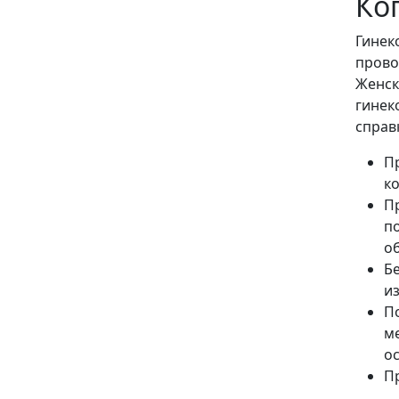
Ко
Гинек
прово
Женск
гинек
справ
П
к
П
п
о
Б
и
П
м
о
П