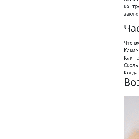
контр
заклю
Ча
Что в
Какие
Как п
Сколь
Когда
Во