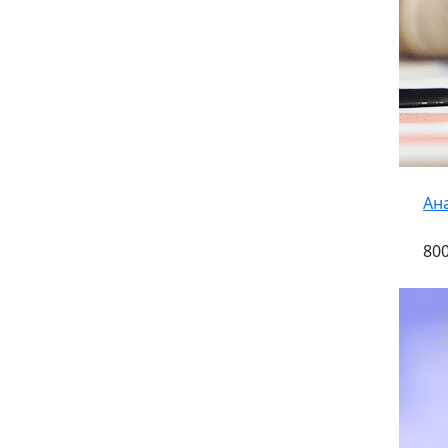
Ан
800