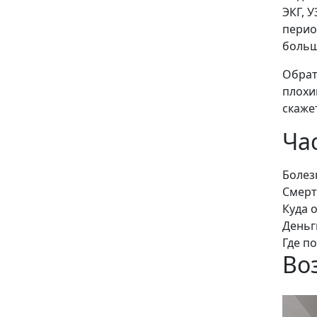
ЭКГ, 
перио
больш
Обрат
плохи
скаже
Ча
Болез
Смерт
Куда 
Деньг
Где п
Во