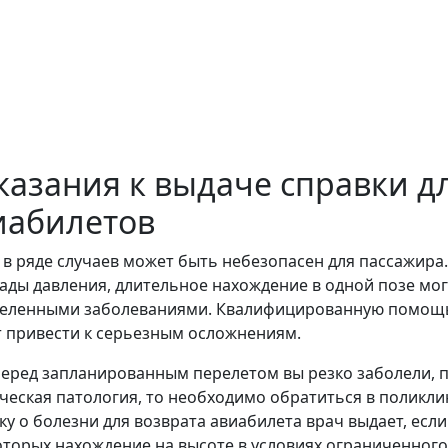
казания к выдаче справки д
иабилетов
 в ряде случаев может быть небезопасен для пассажира
ады давления, длительное нахождение в одной позе мог
еленными заболеваниями. Квалифицированную помощь 
 привести к серьезным осложнениям.
перед запланированным перелетом вы резко заболели, 
ческая патология, то необходимо обратиться в поликли
ку о болезни для возврата авиабилета врач выдает, есл
оторых нахождение на высоте в условиях ограниченного