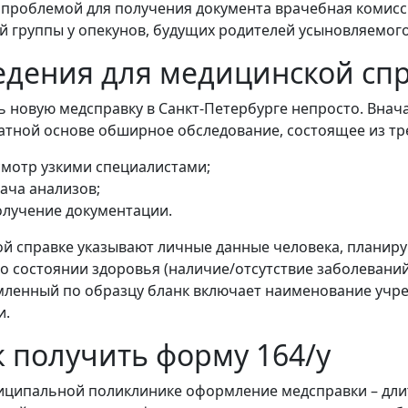
 проблемой для получения документа врачебная комис
й группы у опекунов, будущих родителей усыновляемого
едения для медицинской спр
ь новую медсправку в Санкт-Петербурге непросто. Внач
атной основе обширное обследование, состоящее из тре
смотр узкими специалистами;
ача анализов;
олучение документации.
ой справке указывают личные данные человека, планир
 о состоянии здоровья (наличие/отсутствие заболевани
ленный по образцу бланк включает наименование учре
и.
к получить форму 164/у
иципальной поликлинике оформление медсправки – дли