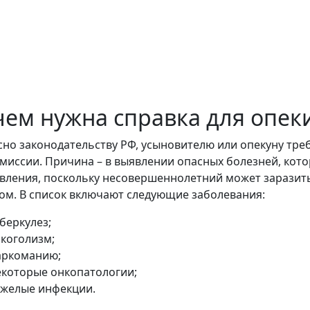
чем нужна справка для опек
сно законодательству РФ, усыновителю или опекуну тр
миссии. Причина – в выявлении опасных болезней, кот
вления, поскольку несовершеннолетний может заразить
ом. В список включают следующие заболевания:
беркулез;
лкоголизм;
аркоманию;
екоторые онкопатологии;
яжелые инфекции.