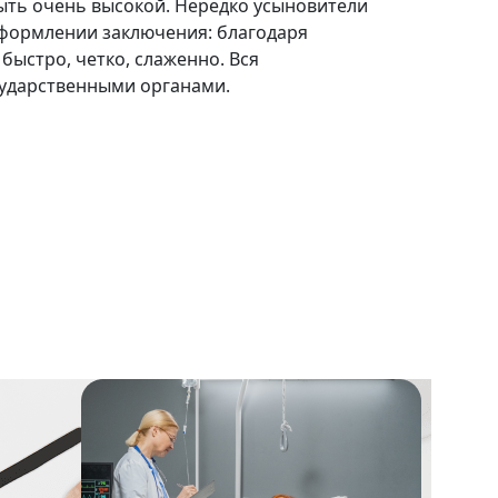
ыть очень высокой. Нередко усыновители
формлении заключения: благодаря
ыстро, четко, слаженно. Вся
сударственными органами.