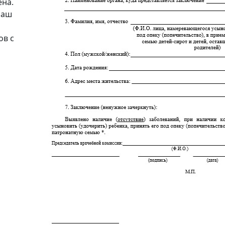
ена.
наш
ов с