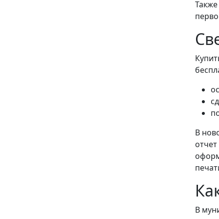
Также
перво
Св
Купит
беспл
о
сд
п
В нов
отчет
оформ
печат
Ка
В мун