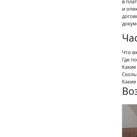
в пла
и опе
догов
докум
Ча
Что в
Где п
Какие
Сколь
Какие
Во