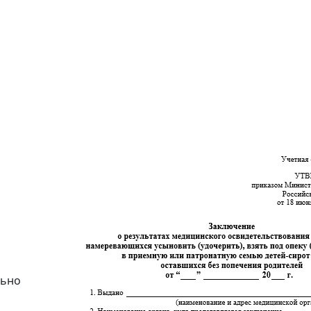
й
льно