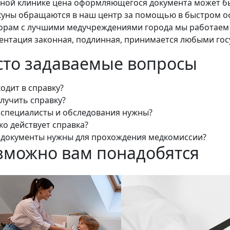
тной клинике цена оформляющегося документа может б
куны обращаются в наш центр за помощью в быстром о
орам с лучшими медучреждениями города мы работаем б
ентация законная, подлинная, принимается любыми го
сто задаваемые вопросы
ходит в справку?
олучить справку?
 специалисты и обследования нужны?
ко действует справка?
 документы нужны для прохождения медкомиссии?
зможно вам понадобятся