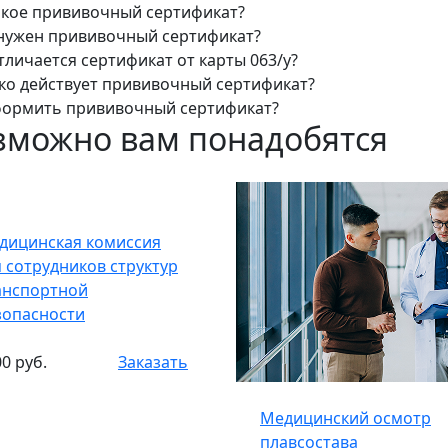
акое прививочный сертификат?
нужен прививочный сертификат?
тличается сертификат от карты 063/у?
ко действует прививочный сертификат?
формить прививочный сертификат?
зможно вам понадобятся
дицинская комиссия
я сотрудников структур
анспортной
зопасности
0 руб.
Заказать
Медицинский осмотр
плавсостава