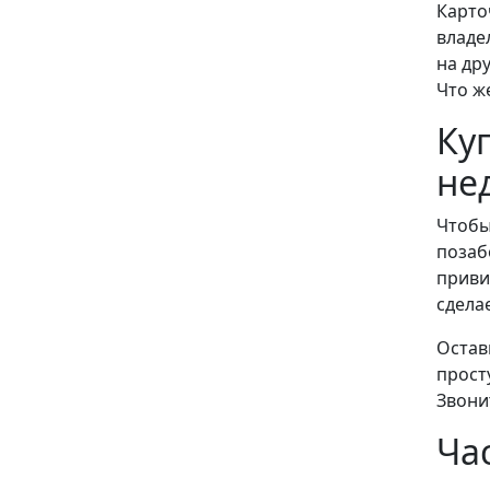
Карто
владе
на др
Что ж
Ку
не
Чтобы
позаб
приви
сдела
Остав
прост
Звони
Ча