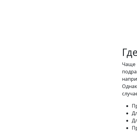
Гд
Чаще 
подра
напри
Однак
случа
П
Д
Д
П