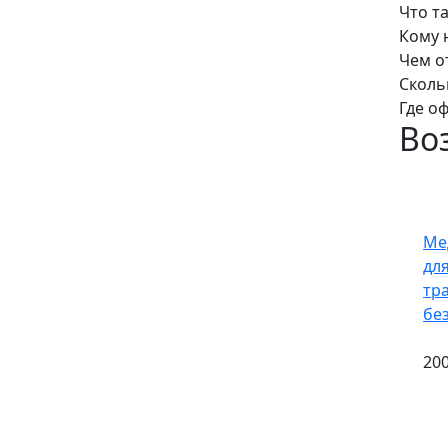
Что т
Кому 
Чем о
Сколь
Где о
Во
Ме
дл
тр
бе
200