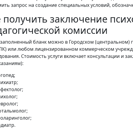
ить запрос на создание специальных условий, обознач
е получить заключение псих
дагогической комиссии
 заполненный бланк можно в Городском (центральном) 
К) или любом лицензированном коммерческом учрежд
дования. Стоимость услуги включает консультации и за
казаниям):
гопед;
сихиатр;
ефектолог;
ихолог;
евролог;
фтальмолог;
толаринголог;
едиатр.