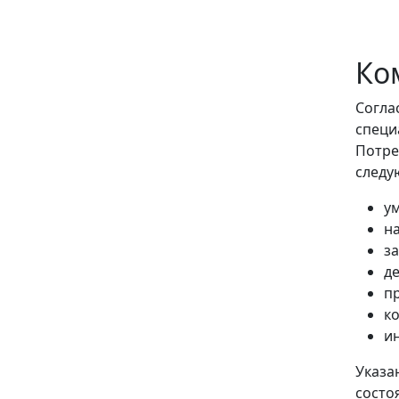
Ко
Согла
специ
Потре
следу
у
н
за
де
п
к
и
Указа
состо