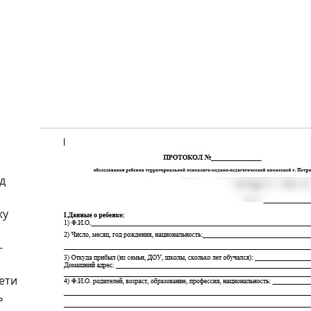
д
ку
–
ети
ь