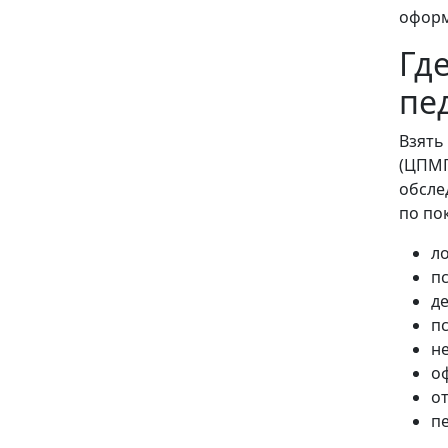
оформ
Гд
пе
Взять
(ЦПМП
обсле
по по
ло
п
д
пс
н
о
о
п