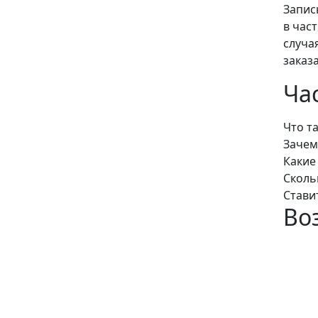
Запис
в час
случа
заказ
Ча
Что т
Зачем
Какие
Сколь
Стави
Во