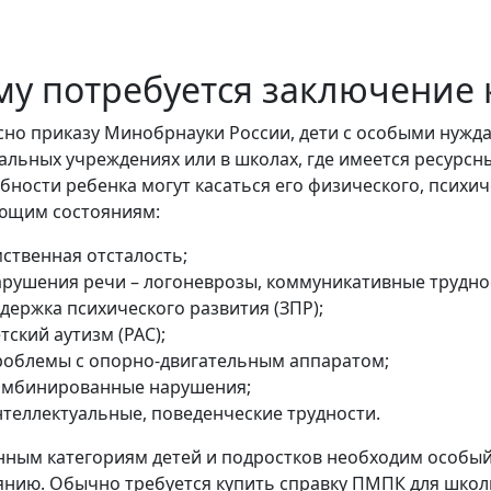
му потребуется заключение
сно приказу Минобрнауки России, дети с особыми нужд
альных учреждениях или в школах, где имеется ресурсн
бности ребенка могут касаться его физического, психич
ющим состояниям:
мственная отсталость;
арушения речи – логоневрозы, коммуникативные трудно
держка психического развития (ЗПР);
тский аутизм (РАС);
роблемы с опорно-двигательным аппаратом;
омбинированные нарушения;
нтеллектуальные, поведенческие трудности.
нным категориям детей и подростков необходим особы
янию. Обычно требуется купить справку ПМПК для школы,