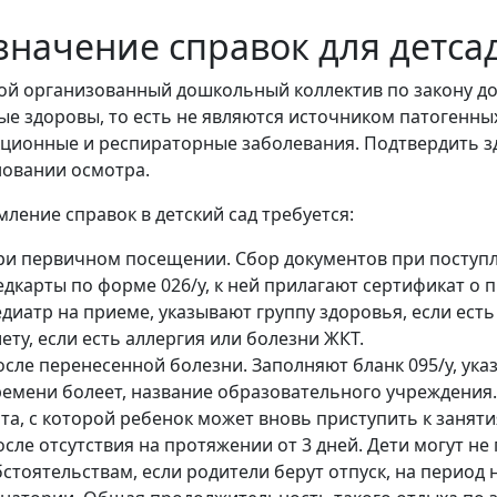
значение справок для детса
ой организованный дошкольный коллектив по закону до
ые здоровы, то есть не являются источником патогенн
ционные и респираторные заболевания. Подтвердить з
новании осмотра.
ление справок в детский сад требуется:
ри первичном посещении. Сбор документов при поступ
едкарты по форме 026/у, к ней прилагают сертификат о 
диатр на приеме, указывают группу здоровья, если ест
ету, если есть аллергия или болезни ЖКТ.
сле перенесенной болезни. Заполняют бланк 095/у, ука
ремени болеет, название образовательного учреждения.
та, с которой ребенок может вновь приступить к заняти
осле отсутствия на протяжении от 3 дней. Дети могут н
бстоятельствам, если родители берут отпуск, на период