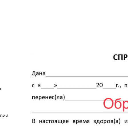
ь
твии