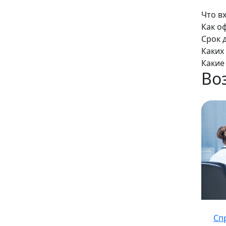
Что в
Как о
Срок 
Каких
Какие
Во
Сп